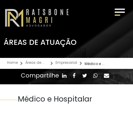
ÁREAS DE ATUAÇÃO
O ESCRITÓRIO
Home
Áreas de ...
Empresarial
Médico e ...
ÁREAS DE ATUAÇÃO
Compartilhe
EQUIPE
Médico e Hospitalar
MÍDIA
TRABALHE CONOSCO