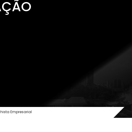
AÇÃO
O ESCRITÓRIO
ÁREAS DE ATUAÇÃO
EQUIPE
MÍDIA
hista Empresarial
TRABALHE CONOSCO