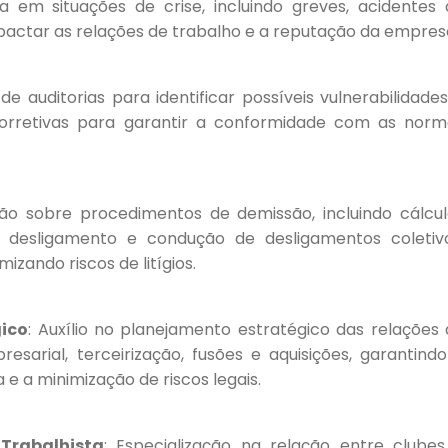
ica em situações de crise, incluindo greves, acidentes
actar as relações de trabalho e a reputação da empres
 de auditorias para identificar possíveis vulnerabilidade
corretivas para garantir a conformidade com as norm
ção sobre procedimentos de demissão, incluindo cálcul
e desligamento e condução de desligamentos coletivo
izando riscos de litígios.
gico
: Auxílio no planejamento estratégico das relações
resarial, terceirização, fusões e aquisições, garantind
e a minimização de riscos legais.
 Trabalhista
: Especialização na relação entre clubes