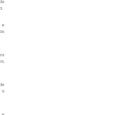
 de
a.
s e
as
os
s,
 de
o a
 e