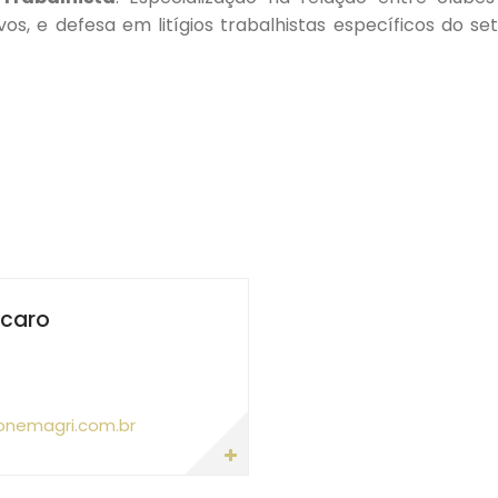
os, e defesa em litígios trabalhistas específicos do se
rcaro
nemagri.com.br