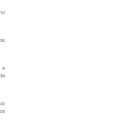
omo
is
o e
de
 ao
as