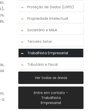
ão,
Proteção de Dados (LGPD)
s),
os,
Propriedade Intelectual
is,
Societário e M&A
Terceiro Setor
Trabalhista Empresarial
as,
Tributário e Fiscal
cas
Ver todas as áreas
ho,
Entre em contato -
Trabalhista
o a
Empresarial