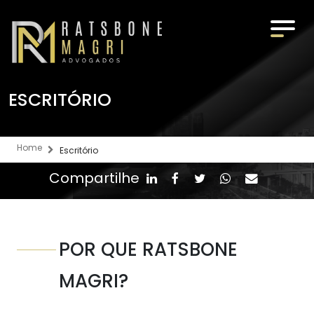
ESCRITÓRIO
O ESCRITÓRIO
Home
Escritório
ÁREAS DE ATUAÇÃO
Compartilhe
EQUIPE
POR QUE RATSBONE
MÍDIA
MAGRI?
TRABALHE CONOSCO