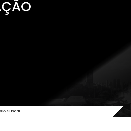
AÇÃO
O ESCRITÓRIO
ÁREAS DE ATUAÇÃO
EQUIPE
MÍDIA
ário e Fiscal
TRABALHE CONOSCO