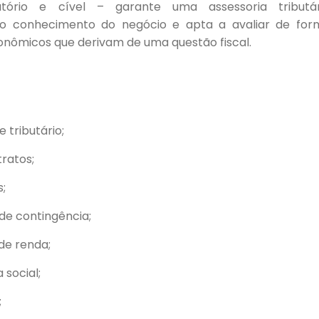
gulatório e cível – garante uma assessoria tributár
ndo conhecimento do negócio e apta a avaliar de for
conômicos que derivam de uma questão fiscal.
 tributário;
tratos;
s;
de contingência;
de renda;
social;
;