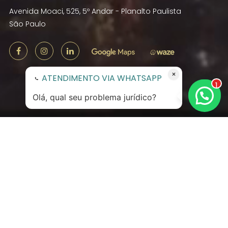
Avenida Moaci, 525, 5º Andar - Planalto Paulista
São Paulo
×
ATENDIMENTO VIA WHATSAPP
1
Olá, qual seu problema jurídico?
O Escritório
Fundado em 2013, Ratsbone Magri Advogados é
um escritório
Full Service
brasileiro que pratica
a advocacia com visão de negócios e foco em