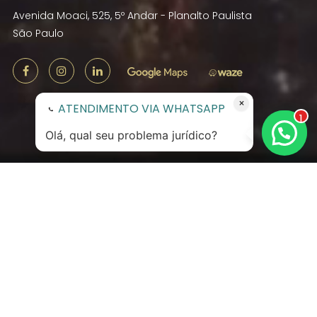
Avenida Moaci, 525, 5º Andar - Planalto Paulista
São Paulo
×
ATENDIMENTO VIA WHATSAPP
1
Olá, qual seu problema jurídico?
O Escritório
Fundado em 2013, Ratsbone Magri Advogados é
um escritório
Full Service
brasileiro que pratica
a advocacia com visão de negócios e foco em