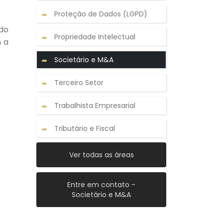
Proteção de Dados (LGPD)
do
Propriedade Intelectual
 a
Societário e M&A
Terceiro Setor
Trabalhista Empresarial
Tributário e Fiscal
Ver todas as áreas
Entre em contato -
Societário e M&A