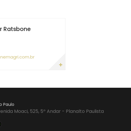
ir Ratsbone
nemagri.com.br
o Paulo
enida Moaci, 525, 5º Andar - Planalto Paulista
sil