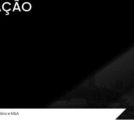
AÇÃO
O ESCRITÓRIO
ÁREAS DE ATUAÇÃO
EQUIPE
MÍDIA
ário e M&A
TRABALHE CONOSCO