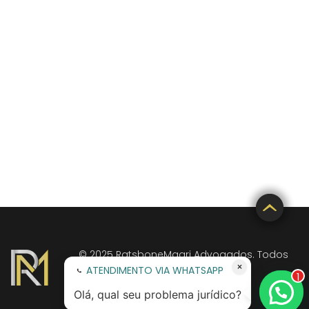
© 2025 RatsboneMagri Advogados. Todos
×
os direitos reservados.
ATENDIMENTO VIA WHATSAPP
1
Política de Privacidade
Olá, qual seu problema jurídico?