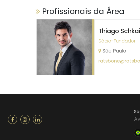
Profissionais da Área
Thiago Schka
Sócio-Fundador
São Paulo
ratsbone@ratsbo
Sã
Av
Bra